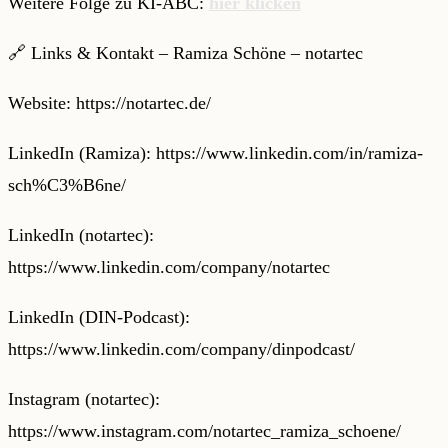
Weitere Folge zu KI-ABC:
hier klicken
🔗 Links & Kontakt – Ramiza Schöne – notartec
Website: ⁠⁠https://notartec.de/⁠⁠ ⁠
⁠⁠⁠⁠⁠LinkedIn (Ramiza): ⁠⁠⁠⁠⁠https://www.linkedin.com/in/ramiza-
sch%C3%B6ne/ ⁠⁠
LinkedIn (notartec):
⁠⁠⁠⁠⁠https://www.linkedin.com/company/notartec ⁠⁠
LinkedIn (DIN-Podcast):
⁠⁠⁠⁠⁠https://www.linkedin.com/company/dinpodcast/ ⁠⁠
⁠⁠⁠⁠⁠Instagram⁠⁠⁠ (notartec):
⁠⁠https://www.instagram.com/notartec_ramiza_schoene/⁠⁠