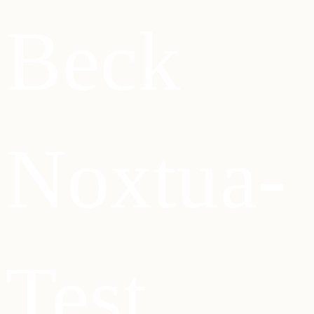
Beck
Noxtua-
Test