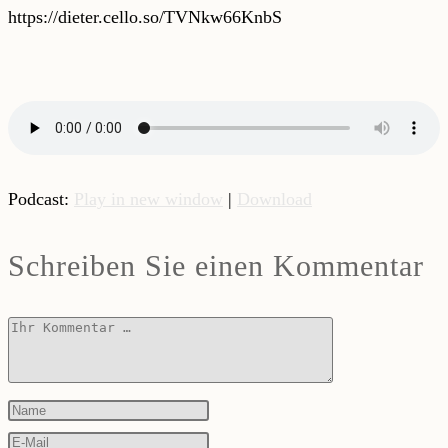
https://dieter.cello.so/TVNkw66KnbS
Podcast:
Play in new window
|
Download
Schreiben Sie einen Kommentar
Kommentar
Geben
Sie
Geben