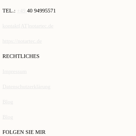
TEL.:
+49
40 94995571
kontakt[AT]notartec.de
https://notartec.de
RECHTLICHES
Impressum
Datenschutzerklärung
Blog
Blog
FOLGEN SIE MIR